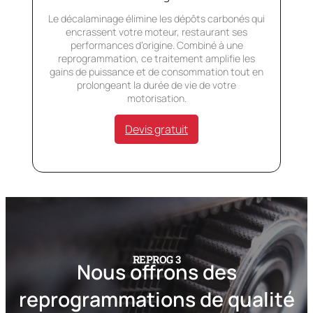
Le décalaminage élimine les dépôts carbonés qui
encrassent votre moteur, restaurant ses
performances d’origine. Combiné à une
reprogrammation, ce traitement amplifie les
gains de puissance et de consommation tout en
prolongeant la durée de vie de votre
motorisation.
Devis gratuit
REPROG 3
Nous offrons des
reprogrammations de qualité