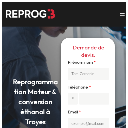
Aller
au
contenu
Demande de
devis.
Prénom nom
Reprogramma
Téléphone
tion Moteur &
conversion
éthanol à
Email
Troyes