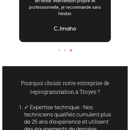
t
1L/100km. L’équipe de Reprog3 est
répo
sans
professionnelle et transparente. Je
recommande à 100% !
A. Martin
Pourquoi choisir notre entreprise de
reprogrammation à Troyes ?
✓ Expertise technique : Nos
techniciens qualifiés cumulent plus
de 25 ans d’expérience et utilisent
des équipements de dernière