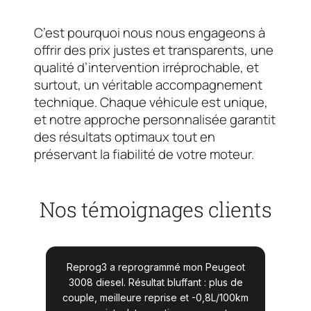
C’est pourquoi nous nous engageons à
offrir des prix justes et transparents, une
qualité d’intervention irréprochable, et
surtout, un véritable accompagnement
technique. Chaque véhicule est unique,
et notre approche personnalisée garantit
des résultats optimaux tout en
préservant la fiabilité de votre moteur.
Nos témoignages clients
geot
Suite à la reprogrammation de ma Golf
J’
s de
GTD, j’ai gagné plus de 40ch et la
l’ét
100km
consommation a baissé de presque
les 